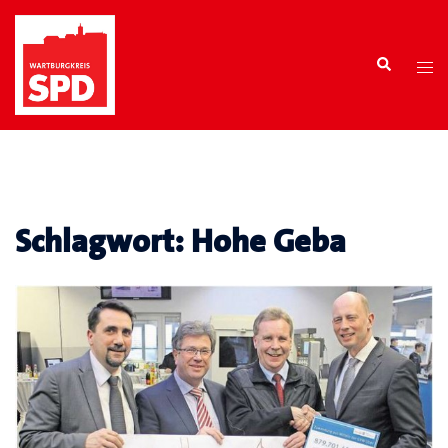
Zum
Inhalt
Search
springen
Tog
men
Schlagwort:
Hohe Geba