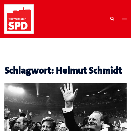
Zum
Inhalt
Search
springen
Tog
men
Schlagwort:
Helmut Schmidt