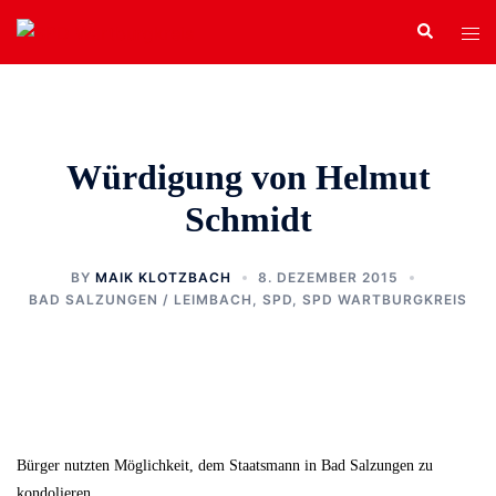
Zum
Search
Tog
Inhalt
men
springen
Würdigung von Helmut
Schmidt
BY
MAIK KLOTZBACH
8. DEZEMBER 2015
BAD SALZUNGEN / LEIMBACH
,
SPD
,
SPD WARTBURGKREIS
Bürger nutzten Möglichkeit, dem Staatsmann in Bad Salzungen zu
kondolieren.