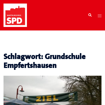
Zum
Inhalt
Search
springen
Tog
men
Schlagwort:
Grundschule
Empfertshausen