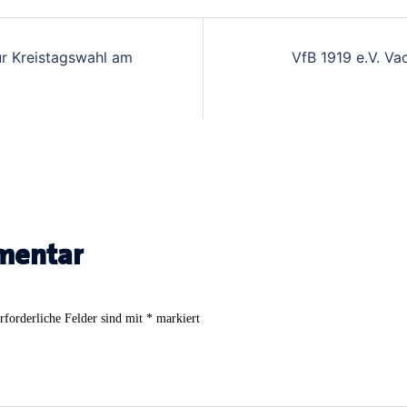
ur Kreistagswahl am
VfB 1919 e.V. Va
mentar
rforderliche Felder sind mit
*
markiert