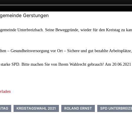
tsgemeinde Gerstungen
sgemeinde Unterbreizbach. Seine Beweggründe, wieder für den Kreistag zu kand
en – Gesundheitsversorgung vor Ort – Sichere und gut bezahlte Arbeitsplätze,
ine starke SPD. Bitte machen Sie von Ihrem Wahlrecht gebrauch! Am 20.06.202
rladen
STAG
KREISTAGSWAHL 2021
ROLAND ERNST
SPD UNTERBREIZ