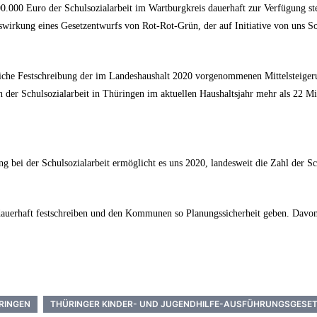
00.000 Euro der Schulsozialarbeit im Wartburgkreis dauerhaft zur Verfügung s
uswirkung eines Gesetzentwurfs von Rot-Rot-Grün, der auf Initiative von uns 
zliche Festschreibung der im Landeshaushalt 2020 vorgenommenen Mittelsteiger
 der Schulsozialarbeit in Thüringen im aktuellen Haushaltsjahr mehr als 22 M
bei der Schulsozialarbeit ermöglicht es uns 2020, landesweit die Zahl der Schu
 dauerhaft festschreiben und den Kommunen so Planungssicherheit geben. Davon 
RINGEN
THÜRINGER KINDER- UND JUGENDHILFE-AUSFÜHRUNGSGESE