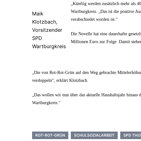
„Künftig werden zusätzlich mehr als 4
Wartburgkreis. „Das ist die positive A
Maik
verabschiedet worden ist.“
Klotzbach,
Vorsitzender
Die Novelle hat eine dauerhafte geset
SPD
Millionen Euro zur Folge. Damit stehen
Wartburgkreis
„Die von Rot-Rot-Grün auf den Weg gebrachte Mittelerhöhung 
verdoppeln“, erklärt Klotzbach.
„Das wollen wir nun über das aktuelle Haushaltsjahr hinaus
Wartburgkreis.“
ROT-ROT-GRÜN
SCHULSOZIALARBEIT
SPD THÜ