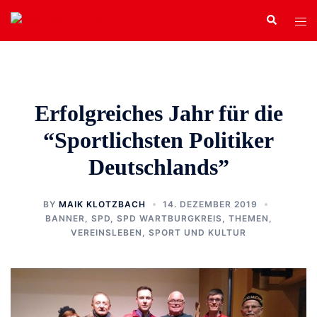
Zum
Search
Tog
Inhalt
men
springen
Erfolgreiches Jahr für die
“Sportlichsten Politiker
Deutschlands”
BY
MAIK KLOTZBACH
14. DEZEMBER 2019
BANNER
,
SPD
,
SPD WARTBURGKREIS
,
THEMEN
,
VEREINSLEBEN, SPORT UND KULTUR