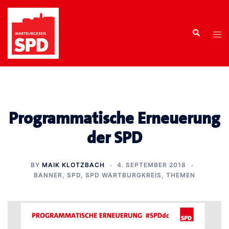
Zum
Inhalt
Search
springen
Tog
men
Programmatische Erneuerung
der SPD
BY
MAIK KLOTZBACH
4. SEPTEMBER 2018
BANNER
,
SPD
,
SPD WARTBURGKREIS
,
THEMEN