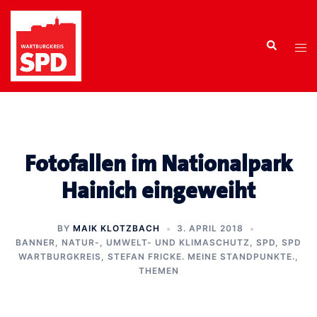
Zum
Inhalt
Search
springen
Tog
men
Fotofallen im Nationalpark
Hainich eingeweiht
BY
MAIK KLOTZBACH
3. APRIL 2018
BANNER
,
NATUR-, UMWELT- UND KLIMASCHUTZ
,
SPD
,
SPD
WARTBURGKREIS
,
STEFAN FRICKE. MEINE STANDPUNKTE.
,
THEMEN