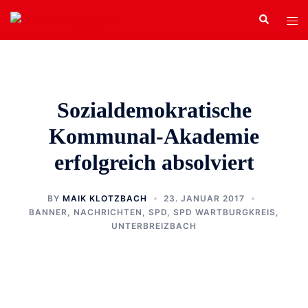
Zum
Search
Tog
Inhalt
men
springen
Sozialdemokratische
Kommunal-Akademie
erfolgreich absolviert
BY
MAIK KLOTZBACH
23. JANUAR 2017
BANNER
,
NACHRICHTEN
,
SPD
,
SPD WARTBURGKREIS
,
UNTERBREIZBACH