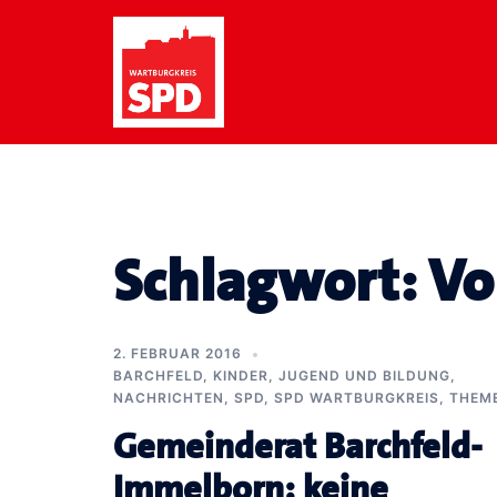
Zum
Inhalt
springen
Schlagwort:
Vo
2. FEBRUAR 2016
BARCHFELD
,
KINDER, JUGEND UND BILDUNG
,
NACHRICHTEN
,
SPD
,
SPD WARTBURGKREIS
,
THEM
Gemeinderat Barchfeld-
Immelborn: keine