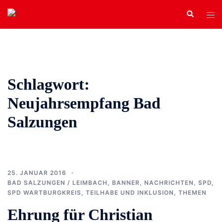
Zum
Search
Tog
Inhalt
men
springen
Schlagwort:
Neujahrsempfang Bad
Salzungen
25. JANUAR 2016
BAD SALZUNGEN / LEIMBACH
,
BANNER
,
NACHRICHTEN
,
SPD
,
SPD WARTBURGKREIS
,
TEILHABE UND INKLUSION
,
THEMEN
Ehrung für Christian