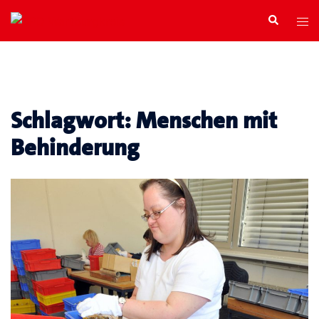
Zum
Search
Tog
Inhalt
men
springen
Schlagwort:
Menschen mit
Behinderung