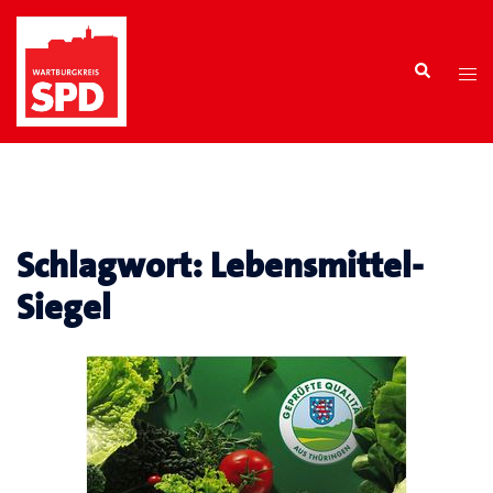
Zum
Inhalt
Search
springen
Tog
men
Schlagwort:
Lebensmittel-
Siegel