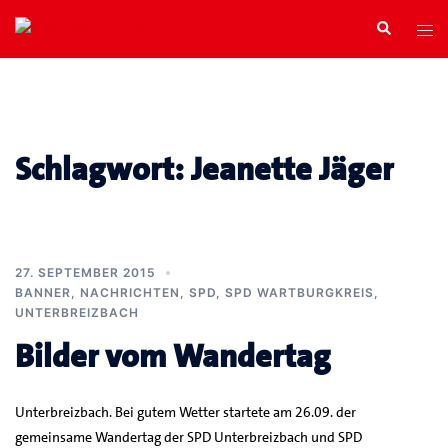
Zum
Search
Tog
Inhalt
men
springen
Schlagwort:
Jeanette Jäger
27. SEPTEMBER 2015
BANNER
,
NACHRICHTEN
,
SPD
,
SPD WARTBURGKREIS
,
UNTERBREIZBACH
Bilder vom Wandertag
Unterbreizbach. Bei gutem Wetter startete am 26.09. der
gemeinsame Wandertag der SPD Unterbreizbach und SPD