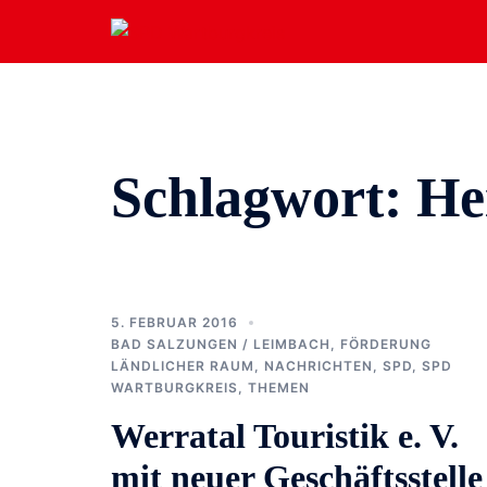
Zum
Inhalt
springen
Schlagwort:
He
5. FEBRUAR 2016
BAD SALZUNGEN / LEIMBACH
,
FÖRDERUNG
LÄNDLICHER RAUM
,
NACHRICHTEN
,
SPD
,
SPD
WARTBURGKREIS
,
THEMEN
Werratal Touristik e. V.
mit neuer Geschäftsstelle