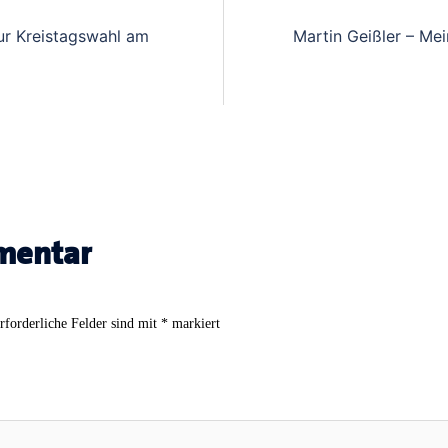
ur Kreistagswahl am
Martin Geißler – Me
mentar
rforderliche Felder sind mit
*
markiert