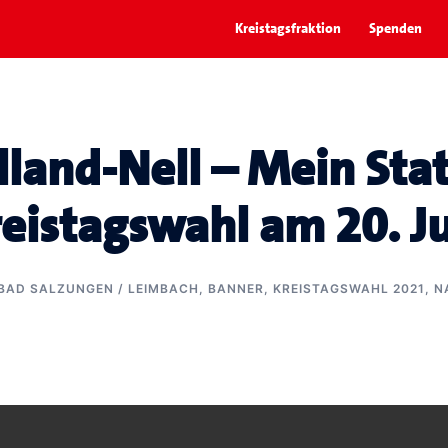
Kreistagsfraktion
Spenden
lland-Nell – Mein Sta
eistagswahl am 20. J
BAD SALZUNGEN / LEIMBACH
,
BANNER
,
KREISTAGSWAHL 2021
,
N