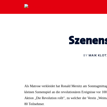
Zum
Inhalt
springen
Szenens
BY
MAIK KLO
Als Matrose verkleidet hat Ronald Mernitz am Sonntagmitta
kleinen Szenenspiel an die revolutionären Ereignisse vor 100
Aktion „Die Revolution rollt“, zu welcher der Verein „Weima
80 Teilnehmer.