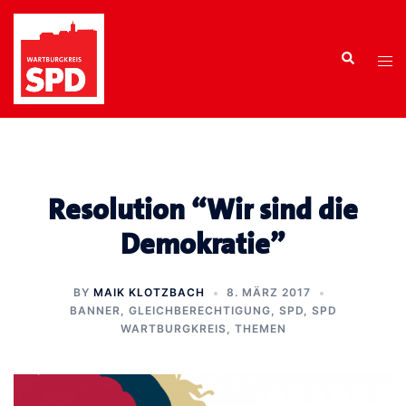
Zum
Inhalt
Search
springen
Tog
men
Resolution “Wir sind die
Demokratie”
BY
MAIK KLOTZBACH
8. MÄRZ 2017
BANNER
,
GLEICHBERECHTIGUNG
,
SPD
,
SPD
WARTBURGKREIS
,
THEMEN