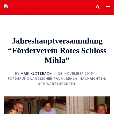
Zum
Search
Tog
Inhalt
men
springen
Jahreshauptversammlung
“Förderverein Rotes Schloss
Mihla”
BY
MAIK KLOTZBACH
24. NOVEMBER 2015
FÖRDERUNG LÄNDLICHER RAUM
,
MIHLA
,
NACHRICHTEN
,
SPD WARTBURGKREIS