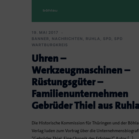
19. MAI 2017
BANNER
,
NACHRICHTEN
,
RUHLA
,
SPD
,
SPD
WARTBURGKREIS
Uhren –
Werkzeugmaschinen –
Rüstungsgüter –
Familienunternehmen
Gebrüder Thiel aus Ruhl
Die Historische Kommission für Thüringen und der Böhl
Verlag luden zum Vortrag über die Unternehmensbiograf
“Gebrüder Thiel. Eine Chronik des Erfolges?” Autor […]