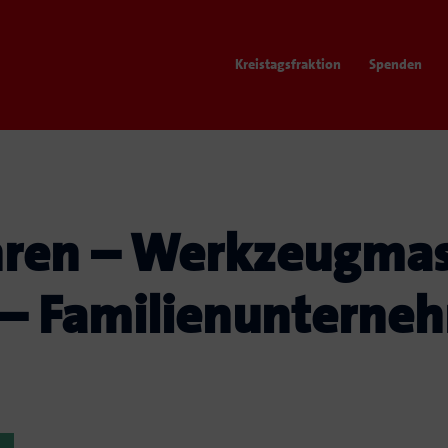
Kreistagsfraktion
Spenden
ren – Werkzeugmas
 – Familienunterne