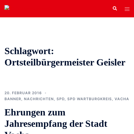
Zum
Search
Tog
Inhalt
men
springen
Schlagwort:
Ortsteilbürgermeister Geisler
20. FEBRUAR 2016
BANNER
,
NACHRICHTEN
,
SPD
,
SPD WARTBURGKREIS
,
VACHA
Ehrungen zum
Jahresempfang der Stadt