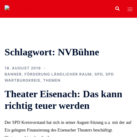
Zum
Search
Tog
Inhalt
men
springen
Schlagwort:
NVBühne
18. AUGUST 2016
BANNER
,
FÖRDERUNG LÄNDLICHER RAUM
,
SPD
,
SPD
WARTBURGKREIS
,
THEMEN
Theater Eisenach: Das kann
richtig teuer werden
Der SPD Kreisvorstand hat sich in seiner August-Sitzung u.a. mit der auf
Eis gelegten Finanzierung des Eisenacher Theaters beschäftigt.