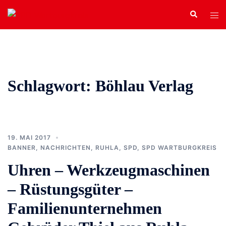
Zum
Search
Tog
Inhalt
men
springen
Schlagwort:
Böhlau Verlag
19. MAI 2017
BANNER
,
NACHRICHTEN
,
RUHLA
,
SPD
,
SPD WARTBURGKREIS
Uhren – Werkzeugmaschinen
– Rüstungsgüter –
Familienunternehmen