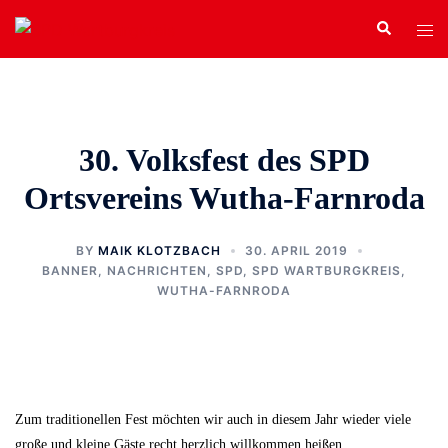
Zum
Search
Tog
Inhalt
men
springen
30. Volksfest des SPD
Ortsvereins Wutha-Farnroda
BY
MAIK KLOTZBACH
30. APRIL 2019
BANNER
,
NACHRICHTEN
,
SPD
,
SPD WARTBURGKREIS
,
WUTHA-FARNRODA
Zum traditionellen Fest möchten wir auch in diesem Jahr wieder viele
große und kleine Gäste recht herzlich willkommen heißen.