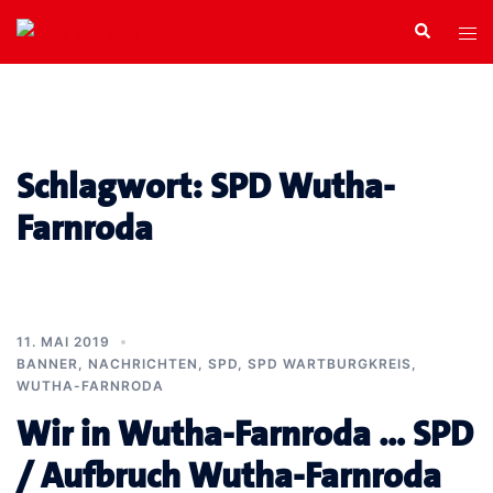
Zum
Search
Tog
Inhalt
men
springen
Schlagwort:
SPD Wutha-
Farnroda
11. MAI 2019
BANNER
,
NACHRICHTEN
,
SPD
,
SPD WARTBURGKREIS
,
WUTHA-FARNRODA
Wir in Wutha-Farnroda … SPD
/ Aufbruch Wutha-Farnroda