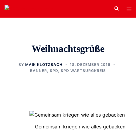
Zum
Search
Tog
Inhalt
men
springen
Weihnachtsgrüße
BY
MAIK KLOTZBACH
18. DEZEMBER 2016
BANNER
,
SPD
,
SPD WARTBURGKREIS
Gemeinsam kriegen wie alles gebacken