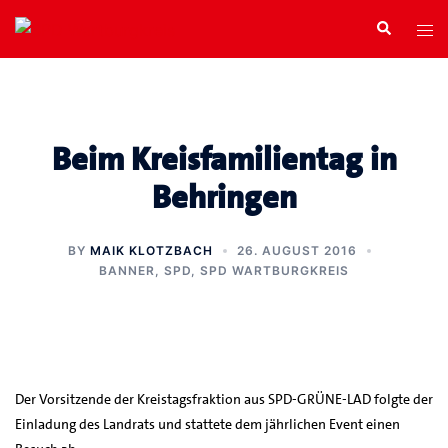
Zum
Search
Tog
Inhalt
men
springen
Beim Kreisfamilientag in
Behringen
BY
MAIK KLOTZBACH
26. AUGUST 2016
BANNER
,
SPD
,
SPD WARTBURGKREIS
Der Vorsitzende der Kreistagsfraktion aus SPD-GRÜNE-LAD folgte der
Einladung des Landrats und stattete dem jährlichen Event einen