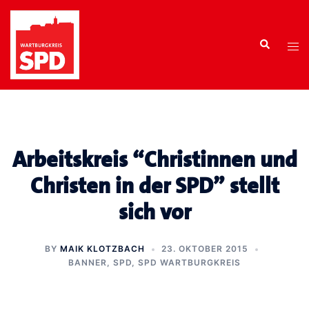
Zum
Inhalt
Search
springen
Tog
men
Arbeitskreis “Christinnen und
Christen in der SPD” stellt
sich vor
BY
MAIK KLOTZBACH
23. OKTOBER 2015
BANNER
,
SPD
,
SPD WARTBURGKREIS