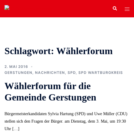
Zum
Search
Tog
Inhalt
men
springen
Schlagwort:
Wählerforum
2. MAI 2016
GERSTUNGEN
,
NACHRICHTEN
,
SPD
,
SPD WARTBURGKREIS
Wählerforum für die
Gemeinde Gerstungen
Bürgermeisterkandidaten Sylvia Hartung (SPD) und Uwe Müller (CDU)
stellen sich den Fragen der Bürger. am Dienstag, dem 3. Mai, um 19:30
Uhr […]