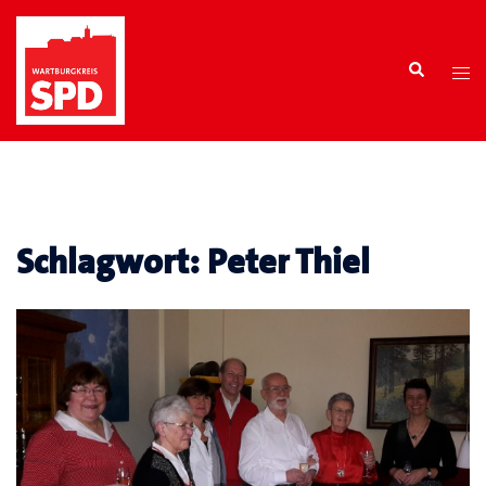
Zum
Inhalt
Search
springen
Tog
men
Schlagwort:
Peter Thiel