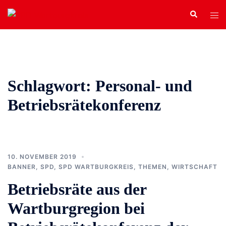
Zum
Search
Tog
Inhalt
men
springen
Schlagwort:
Personal- und
Betriebsrätekonferenz
10. NOVEMBER 2019
BANNER
,
SPD
,
SPD WARTBURGKREIS
,
THEMEN
,
WIRTSCHAFT
Betriebsräte aus der
Wartburgregion bei