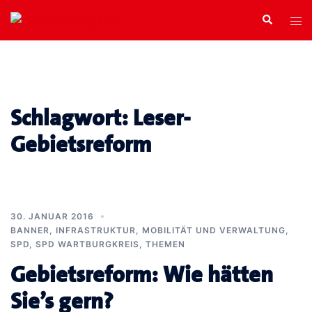
Zum
Search
Tog
Inhalt
men
springen
Schlagwort:
Leser-
Gebietsreform
30. JANUAR 2016
BANNER
,
INFRASTRUKTUR, MOBILITÄT UND VERWALTUNG
,
SPD
,
SPD WARTBURGKREIS
,
THEMEN
Gebietsreform: Wie hätten
Sie’s gern?