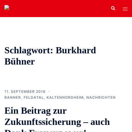
Zum
Search
Tog
Inhalt
men
springen
Schlagwort:
Burkhard
Bühner
11. SEPTEMBER 2016
BANNER
,
FELDATAL
,
KALTENNORDHEIM
,
NACHRICHTEN
Ein Beitrag zur
Zukunftssicherung – auch