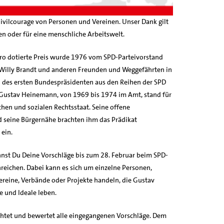
ivilcourage von Personen und Vereinen. Unser Dank gilt
en oder für eine menschliche Arbeitswelt.
ro dotierte Preis wurde 1976 vom SPD-Parteivorstand
n Willy Brandt und anderen Freunden und Weggefährten in
 des ersten Bundespräsidenten aus den Reihen der SPD
 Gustav Heinemann, von 1969 bis 1974 im Amt, stand für
hen und sozialen Rechtsstaat. Seine offene
d seine Bürgernähe brachten ihm das Prädikat
 ein.
nnst Du Deine Vorschläge bis zum 28. Februar beim SPD-
nreichen. Dabei kann es sich um einzelne Personen,
ereine, Verbände oder Projekte handeln, die Gustav
 und Ideale leben.
chtet und bewertet alle eingegangenen Vorschläge. Dem