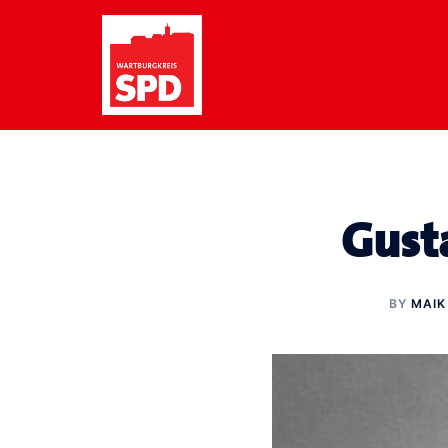
Zum
Inhalt
springen
Gust
BY
MAIK