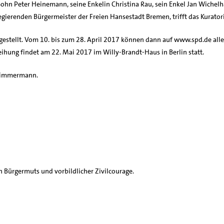
n Peter Heinemann, seine Enkelin Christina Rau, sein Enkel Jan Wichelhau
gierenden Bürgermeister der Freien Hansestadt Bremen, trifft das Kurator
estellt. Vom 10. bis zum 28. April 2017 können dann auf www.spd.de alle
eihung findet am 22. Mai 2017 im Willy-Brandt-Haus in Berlin statt.
 Zimmermann.
en Bürgermuts und vorbildlicher Zivilcourage.