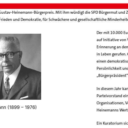
n Gustav-Heinemann-Bürgerpreis. Mit ihm würdigt die SPD Bürgermut und Z
 Frieden und Demokratie, für Schwächere und gesellschaftliche Minderheit
Der mit 10.000 Eu
auf Initiative vo
Erinnerung an den
in Leben gerufen.
einen demokratisc
Persönlichkeit un
„Bürgerpräsident“
In diesem Jahr ka
Parteivorstand ei
Organisationen, V
nn (1899 – 1976)
Heinemanns Werte
Ein Kuratorium si