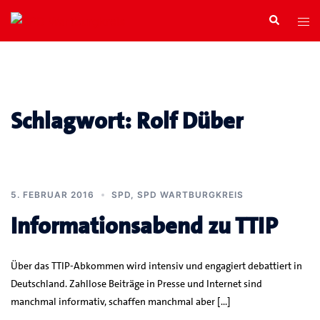
Zum
Search
Tog
Inhalt
men
springen
Schlagwort:
Rolf Düber
5. FEBRUAR 2016
SPD
,
SPD WARTBURGKREIS
Informationsabend zu TTIP
Über das TTIP-Abkommen wird intensiv und engagiert debattiert in
Deutschland. Zahllose Beiträge in Presse und Internet sind
manchmal informativ, schaffen manchmal aber […]