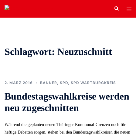
Zum
Search
Tog
Inhalt
men
springen
Schlagwort:
Neuzuschnitt
2. MÄRZ 2016
BANNER
,
SPD
,
SPD WARTBURGKREIS
Bundestagswahlkreise werden
neu zugeschnitten
Während die geplanten neuen Thüringer Kommunal-Grenzen noch für
heftige Debatten sorgen, stehen bei den Bundestagswahlkreisen die neuen