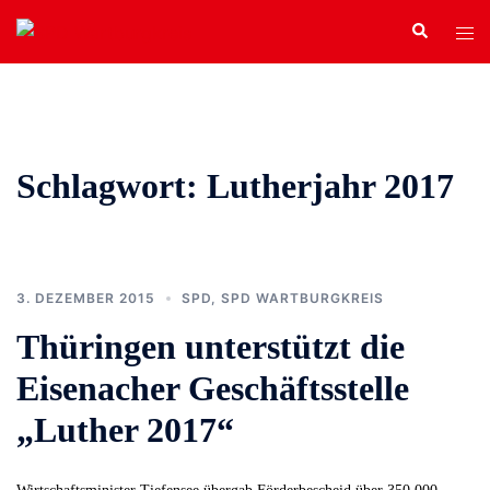
Zum
Search
Tog
Inhalt
men
springen
Schlagwort:
Lutherjahr 2017
3. DEZEMBER 2015
SPD
,
SPD WARTBURGKREIS
Thüringen unterstützt die
Eisenacher Geschäftsstelle
„Luther 2017“