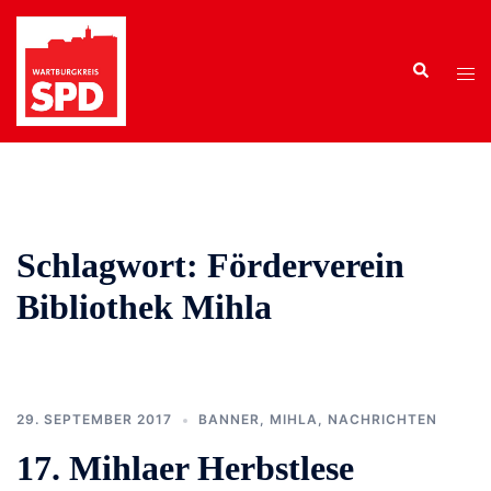
Zum
Inhalt
Search
springen
Tog
men
Schlagwort:
Förderverein
Bibliothek Mihla
29. SEPTEMBER 2017
BANNER
,
MIHLA
,
NACHRICHTEN
17. Mihlaer Herbstlese