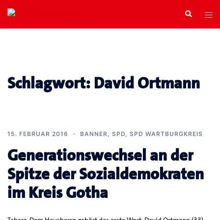
Zum
Search
Tog
Inhalt
men
springen
Schlagwort:
David Ortmann
15. FEBRUAR 2016
BANNER
,
SPD
,
SPD WARTBURGKREIS
Generationswechsel an der
Spitze der Sozialdemokraten
im Kreis Gotha
Tabarz. Dem Hausherrn gehört das erste Wort. David Ortmann (33)