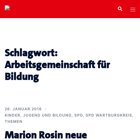
Zum
Search
Tog
Inhalt
men
springen
Schlagwort:
Arbeitsgemeinschaft für
Bildung
26. JANUAR 2016
KINDER, JUGEND UND BILDUNG
,
SPD
,
SPD WARTBURGKREIS
,
THEMEN
Marion Rosin neue