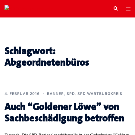
Zum
Search
Tog
Inhalt
men
springen
Schlagwort:
Abgeordnetenbüros
4. FEBRUAR 2016
BANNER
,
SPD
,
SPD WARTBURGKREIS
Auch “Goldener Löwe” von
Sachbeschädigung betroffen