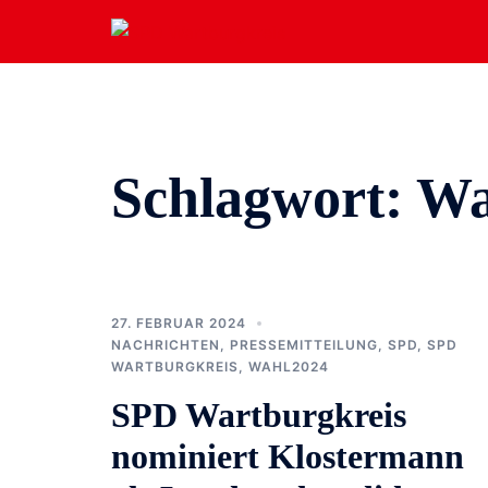
Zum
Inhalt
springen
Schlagwort:
Wa
27. FEBRUAR 2024
NACHRICHTEN
,
PRESSEMITTEILUNG
,
SPD
,
SPD
WARTBURGKREIS
,
WAHL2024
SPD Wartburgkreis
nominiert Klostermann