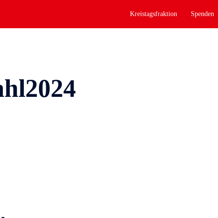
Kreistagsfraktion
Spenden
hl2024