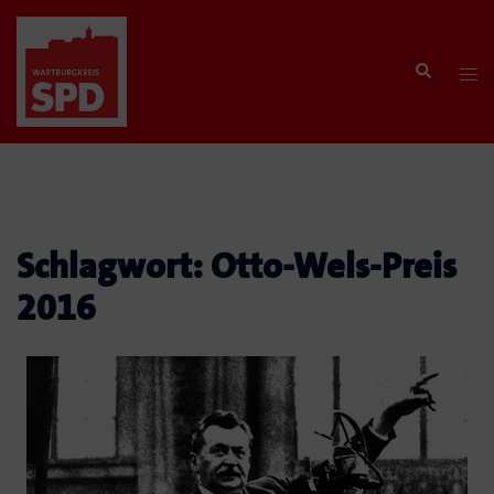
Zum
Inhalt
Search
springen
Tog
men
Schlagwort:
Otto-Wels-Preis
2016