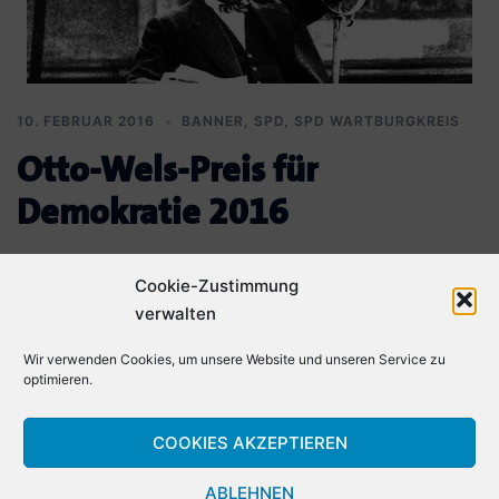
10. FEBRUAR 2016
BANNER
,
SPD
,
SPD WARTBURGKREIS
Otto-Wels-Preis für
Demokratie 2016
Die SPD-Bundestagsfraktion verleiht in diesem Jahr zum vierten Mal
Cookie-Zustimmung
den „Otto-Wels-Preis für Demokratie“. Jugendliche und junge
verwalten
Erwachsene sind im Rahmen eines Kreativ-Wettbewerbs […]
Wir verwenden Cookies, um unsere Website und unseren Service zu
optimieren.
COOKIES AKZEPTIEREN
ABLEHNEN