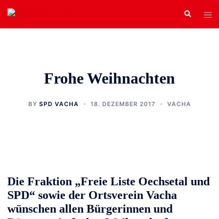
Zum
Search
Tog
Inhalt
men
springen
Frohe Weihnachten
BY
SPD VACHA
18. DEZEMBER 2017
VACHA
Die Fraktion „Freie Liste Oechsetal und
SPD“ sowie der Ortsverein Vacha
wünschen allen Bürgerinnen und