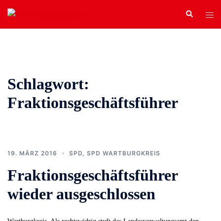
Zum
Search
Tog
Inhalt
men
springen
Schlagwort:
Fraktionsgeschäftsführer
19. MÄRZ 2016
SPD
,
SPD WARTBURGKREIS
Fraktionsgeschäftsführer
wieder ausgeschlossen