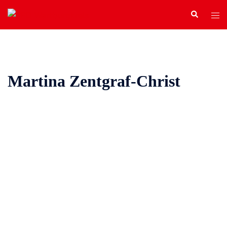
Zum
Search
Tog
Inhalt
men
springen
Martina Zentgraf-Christ