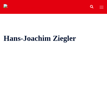
Zum
Search
Tog
Inhalt
men
springen
Hans-Joachim Ziegler